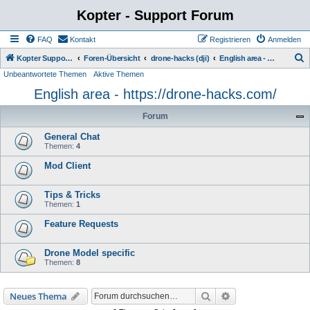
Kopter - Support Forum
FAQ
Kontakt
Registrieren
Anmelden
S
Kopter Support - von Anwendern für Anwender.
Foren-Übersicht
drone-hacks (dji)
English area - https://drone-hacks.com/
Unbeantwortete Themen
Aktive Themen
u
English area - https://drone-hacks.com/
c
h
Forum
e
General Chat
Themen:
4
Mod Client
Tips & Tricks
Themen:
1
Feature Requests
Drone Model specific
Themen:
8
Suche
Erweiterte Suche
Neues Thema