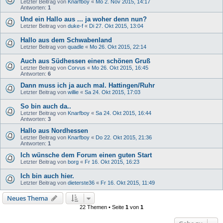
Letzter Beitrag von
Knarfboy
«
Mo 2. Nov 2015, 14:17
Antworten:
1
Und ein Hallo aus ... ja woher denn nun?
Letzter Beitrag von
duke-f
«
Di 27. Okt 2015, 13:04
Hallo aus dem Schwabenland
Letzter Beitrag von
quadle
«
Mo 26. Okt 2015, 22:14
Auch aus Südhessen einen schönen Gruß
Letzter Beitrag von
Corvus
«
Mo 26. Okt 2015, 16:45
Antworten:
6
Dann muss ich ja auch mal. Hattingen/Ruhr
Letzter Beitrag von
willie
«
Sa 24. Okt 2015, 17:03
So bin auch da..
Letzter Beitrag von
Knarfboy
«
Sa 24. Okt 2015, 16:44
Antworten:
3
Hallo aus Nordhessen
Letzter Beitrag von
Knarfboy
«
Do 22. Okt 2015, 21:36
Antworten:
1
Ich wünsche dem Forum einen guten Start
Letzter Beitrag von
borg
«
Fr 16. Okt 2015, 16:23
Ich bin auch hier.
Letzter Beitrag von
dieterste36
«
Fr 16. Okt 2015, 11:49
Neues Thema
22 Themen • Seite
1
von
1