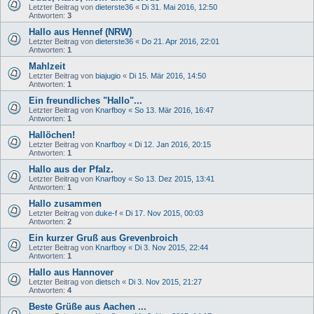
Letzter Beitrag von
dieterste36
«
Di 31. Mai 2016, 12:50
Antworten:
3
Hallo aus Hennef (NRW)
Letzter Beitrag von
dieterste36
«
Do 21. Apr 2016, 22:01
Antworten:
1
Mahlzeit
Letzter Beitrag von
biajugio
«
Di 15. Mär 2016, 14:50
Antworten:
1
Ein freundliches "Hallo"...
Letzter Beitrag von
Knarfboy
«
So 13. Mär 2016, 16:47
Antworten:
1
Hallöchen!
Letzter Beitrag von
Knarfboy
«
Di 12. Jan 2016, 20:15
Antworten:
1
Hallo aus der Pfalz.
Letzter Beitrag von
Knarfboy
«
So 13. Dez 2015, 13:41
Antworten:
1
Hallo zusammen
Letzter Beitrag von
duke-f
«
Di 17. Nov 2015, 00:03
Antworten:
2
Ein kurzer Gruß aus Grevenbroich
Letzter Beitrag von
Knarfboy
«
Di 3. Nov 2015, 22:44
Antworten:
1
Hallo aus Hannover
Letzter Beitrag von
dietsch
«
Di 3. Nov 2015, 21:27
Antworten:
4
Beste Grüße aus Aachen ...