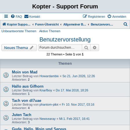
Kopter - Support Forum
FAQ
Kontakt
Registrieren
Anmelden
S
Kopter Support - von Anwendern für Anwender.
Foren-Übersicht
Allgemeiner Bereich
Benutzervorstellung
Unbeantwortete Themen
Aktive Themen
u
Benutzervorstellung
c
h
Suche
Erweiterte Suche
Neues Thema
e
22 Themen • Seite
1
von
1
Themen
Moin von Mad
Letzter Beitrag von
Howardambix
«
So 21. Jun 2026, 12:26
Antworten:
2
Hallo aus Gifhorn
Letzter Beitrag von
Knarfboy
«
Do 17. Mai 2018, 18:26
Antworten:
1
Tach von dl7uae
Letzter Beitrag von
phantom-pilot
«
Fr 10. Nov 2017, 03:16
Antworten:
4
Juten Tach
Letzter Beitrag von
Newsearay
«
Mi 1. Feb 2017, 16:41
Antworten:
3
Gude, Hallo, Moin und Servus