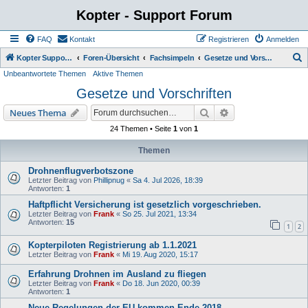
Kopter - Support Forum
FAQ
Kontakt
Registrieren
Anmelden
S
Kopter Support - von Anwendern für Anwender.
Foren-Übersicht
Fachsimpeln
Gesetze und Vorschriften
Unbeantwortete Themen
Aktive Themen
u
Gesetze und Vorschriften
c
h
Suche
Erweiterte Suche
Neues Thema
e
24 Themen • Seite
1
von
1
Themen
Drohnenflugverbotszone
Letzter Beitrag von
Phillipnug
«
Sa 4. Jul 2026, 18:39
Antworten:
1
Haftpflicht Versicherung ist gesetzlich vorgeschrieben.
Letzter Beitrag von
Frank
«
So 25. Jul 2021, 13:34
Antworten:
15
1
2
Kopterpiloten Registrierung ab 1.1.2021
Letzter Beitrag von
Frank
«
Mi 19. Aug 2020, 15:17
Erfahrung Drohnen im Ausland zu fliegen
Letzter Beitrag von
Frank
«
Do 18. Jun 2020, 00:39
Antworten:
1
Neue Regelungen der EU kommen Ende 2018