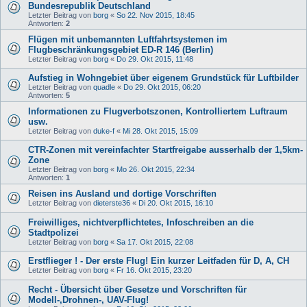
Bundesrepublik Deutschland
Letzter Beitrag von
borg
«
So 22. Nov 2015, 18:45
Antworten:
2
Flügen mit unbemannten Luftfahrtsystemen im
Flugbeschränkungsgebiet ED-R 146 (Berlin)
Letzter Beitrag von
borg
«
Do 29. Okt 2015, 11:48
Aufstieg in Wohngebiet über eigenem Grundstück für Luftbilder
Letzter Beitrag von
quadle
«
Do 29. Okt 2015, 06:20
Antworten:
5
Informationen zu Flugverbotszonen, Kontrolliertem Luftraum
usw.
Letzter Beitrag von
duke-f
«
Mi 28. Okt 2015, 15:09
CTR-Zonen mit vereinfachter Startfreigabe ausserhalb der 1,5km-
Zone
Letzter Beitrag von
borg
«
Mo 26. Okt 2015, 22:34
Antworten:
1
Reisen ins Ausland und dortige Vorschriften
Letzter Beitrag von
dieterste36
«
Di 20. Okt 2015, 16:10
Freiwilliges, nichtverpflichtetes, Infoschreiben an die
Stadtpolizei
Letzter Beitrag von
borg
«
Sa 17. Okt 2015, 22:08
Erstflieger ! - Der erste Flug! Ein kurzer Leitfaden für D, A, CH
Letzter Beitrag von
borg
«
Fr 16. Okt 2015, 23:20
Recht - Übersicht über Gesetze und Vorschriften für
Modell-,Drohnen-, UAV-Flug!