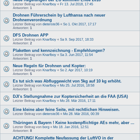
Letzter Beitrag von
Knarfboy
«
Fr 13. Jul 2018, 17:45
Antworten:
1
Drohnen Führerschein by Lufthansa nach neuer
Drohnenverordnung
Letzter Beitrag von
dieterste36
«
So 1. Okt 2017, 17:17
Antworten:
1
DFS Drohnen APP
Letzter Beitrag von
Knarfboy
«
Sa 9. Sep 2017, 18:33
Antworten:
2
Plaketten und kennzeichnung - Empfehlungen?
Letzter Beitrag von
Knarfboy
«
Sa 3. Jun 2017, 11:54
Antworten:
1
Neue Regeln für Drohnen und Kopter:
Letzter Beitrag von
Knarfboy
«
So 2. Apr 2017, 10:19
Antworten:
5
Es tut sich was Abfluggewicht von 5kg auf 10 kg erhöht.
Letzter Beitrag von
Knarfboy
«
Mo 25. Jul 2016, 18:58
Antworten:
1
DJI's Stellungnahme zur Koptersicherheit an die FAA (USA)
Letzter Beitrag von
Knarfboy
«
Mo 28. Mär 2016, 17:11
Eine kleine aber feine Seite, mit rechtlichen Hinweisen.
Letzter Beitrag von
dieterste36
«
Mo 28. Mär 2016, 00:39
Thüringen & Bayern ! Keine kostenpflichtige AEs mehr, aber ...
Letzter Beitrag von
borg
«
Mo 18. Jan 2016, 12:51
Antworten:
8
ACHTUNG! Komplette Neufassung der LuftVO in der