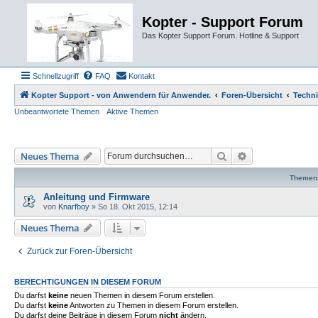
Kopter - Support Forum
Das Kopter Support Forum. Hotline & Support
Schnellzugriff
FAQ
Kontakt
Kopter Support - von Anwendern für Anwender.
Foren-Übersicht
Techn
Unbeantwortete Themen
Aktive Themen
Suche
Erweiterte Such
Neues Thema
Themen
Anleitung und Firmware
von
Knarfboy
»
So 18. Okt 2015, 12:14
Neues Thema
Zurück zur Foren-Übersicht
BERECHTIGUNGEN IN DIESEM FORUM
Du darfst
keine
neuen Themen in diesem Forum erstellen.
Du darfst
keine
Antworten zu Themen in diesem Forum erstellen.
Du darfst deine Beiträge in diesem Forum
nicht
ändern.