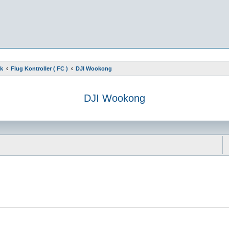
ik
Flug Kontroller ( FC )
DJI Wookong
DJI Wookong
e