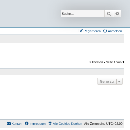
Suche
Erwei
Registrieren
Anmelden
0 Themen • Seite
1
von
1
Gehe zu
Kontakt
Impressum
Alle Cookies löschen
Alle Zeiten sind
UTC+02:00