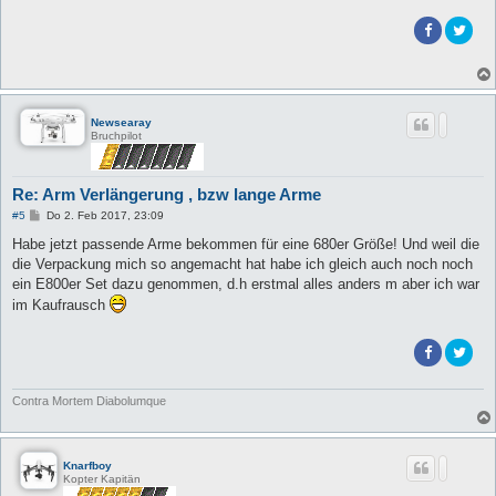
Newsearay
Bruchpilot
Re: Arm Verlängerung , bzw lange Arme
B
#5
Do 2. Feb 2017, 23:09
e
i
Habe jetzt passende Arme bekommen für eine 680er Größe! Und weil die
t
die Verpackung mich so angemacht hat habe ich gleich auch noch noch
r
a
ein E800er Set dazu genommen, d.h erstmal alles anders m aber ich war
g
im Kaufrausch
Contra Mortem Diabolumque
Knarfboy
Kopter Kapitän