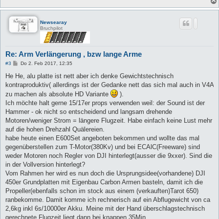
Newsearay
Bruchpilot
Re: Arm Verlängerung , bzw lange Arme
B
#3
Do 2. Feb 2017, 12:35
e
i
He He, alu platte ist nett aber ich denke Gewichtstechnisch
t
kontraproduktiv( allerdings ist der Gedanke nett das sich mal auch in V4A
r
a
zu machen als absolute HD Variante
).
g
Ich möchte halt gerne 15/17er props verwenden weil: der Sound ist der
Hammer - ok nicht so entscheidend und langsam drehende
Motoren/weniger Strom = längere Flugzeit. Habe einfach keine Lust mehr
auf die hohen Drehzahl Quälereien.
habe heute einen E600Set angeboten bekommen und wollte das mal
gegenüberstellen zum T-Motor(380Kv) und bei ECAlC(Freeware) sind
weder Motoren noch Regler von DJI hinterlegt(ausser die 9xxer). Sind die
in der Vollversion hinterlegt?
Vom Rahmen her wird es nun doch die Ursprungsidee(vorhandene) DJI
450er Grundplatten mit Eigenbau Carbon Armen basteln, damit ich die
Propeller(ebenfalls schon im stock aus einem (verkauften)Tarot 650)
ranbekomme. Damit komme ich rechnerisch auf ein Abflugewicht von ca
2,6kg inkl 6s/10000er Akku. Meine mit der Hand überschlagstechnisch
gerechnete Flugzeit liegt dann bei knappen 35Min.