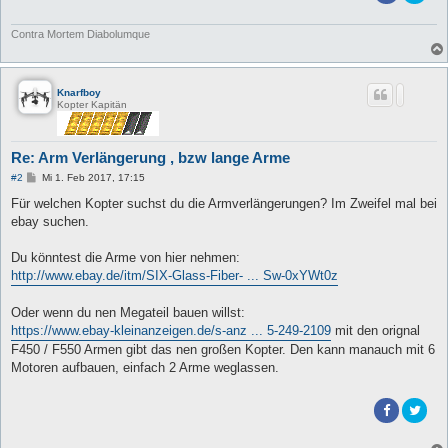
Contra Mortem Diabolumque
Knarfboy
Kopter Kapitän
Re: Arm Verlängerung , bzw lange Arme
B
#2
Mi 1. Feb 2017, 17:15
e
i
Für welchen Kopter suchst du die Armverlängerungen? Im Zweifel mal bei
t
ebay suchen.
r
a
g
Du könntest die Arme von hier nehmen:
http://www.ebay.de/itm/SIX-Glass-Fiber- ... Sw-0xYWt0z
Oder wenn du nen Megateil bauen willst:
https://www.ebay-kleinanzeigen.de/s-anz ... 5-249-2109
mit den orignal
F450 / F550 Armen gibt das nen großen Kopter. Den kann manauch mit 6
Motoren aufbauen, einfach 2 Arme weglassen.