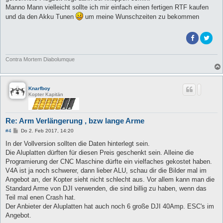
Manno Mann vielleicht sollte ich mir einfach einen fertigen RTF kaufen
und da den Akku Tunen
um meine Wunschzeiten zu bekommen
Contra Mortem Diabolumque
Knarfboy
Kopter Kapitän
Re: Arm Verlängerung , bzw lange Arme
B
#4
Do 2. Feb 2017, 14:20
e
i
In der Vollversion sollten die Daten hinterlegt sein.
t
Die Aluplatten dürften für diesen Preis geschenkt sein. Alleine die
r
a
Programierung der CNC Maschine dürfte ein vielfaches gekostet haben.
g
V4A ist ja noch schwerer, dann lieber ALU, schau dir die Bilder mal im
Angebot an, der Kopter sieht nicht schlecht aus. Vor allem kann man die
Standard Arme von DJI verwenden, die sind billig zu haben, wenn das
Teil mal enen Crash hat.
Der Anbieter der Aluplatten hat auch noch 6 große DJI 40Amp. ESC's im
Angebot.