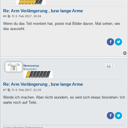
Re: Arm Verlängerung , bzw lange Arme
B
#6
Fr 3. Feb 2017, 16:24
e
i
Wenn du das Teil montiert hat, poste mal Bilder davon. Mal sehen, wie
t
das aussieht.
r
a
g
Newsearay
Bruchpilot
Re: Arm Verlängerung , bzw lange Arme
B
#7
Fr 3. Feb 2017, 21:15
e
i
Werde ich machen. Aber nicht wundern, es wird sich etwas hinziehen- Ich
t
warte noch auf Teile .
r
a
g
Contra Mortem Diabolumque