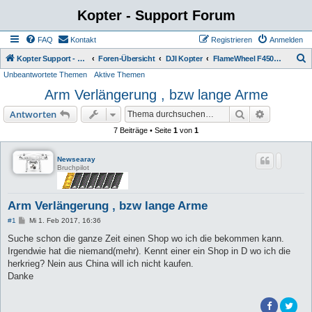
Kopter - Support Forum
FAQ
Kontakt
Registrieren
Anmelden
S
Kopter Support - von Anwendern für Anwender.
Foren-Übersicht
DJI Kopter
FlameWheel F450 / F550
Unbeantwortete Themen
Aktive Themen
u
Arm Verlängerung , bzw lange Arme
c
h
Suche
Erweiterte
Antworten
e
7 Beiträge • Seite
1
von
1
Newsearay
Bruchpilot
Arm Verlängerung , bzw lange Arme
B
#1
Mi 1. Feb 2017, 16:36
e
i
Suche schon die ganze Zeit einen Shop wo ich die bekommen kann.
t
Irgendwie hat die niemand(mehr). Kennt einer ein Shop in D wo ich die
r
a
herkrieg? Nein aus China will ich nicht kaufen.
g
Danke